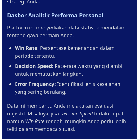
strategi Anda.
Dasbor Analitik Performa Personal
Platform ini menyediakan data statistik mendalam
tentang gaya bermain Anda.
Win Rate:
Persentase kemenangan dalam
periode tertentu.
Decision Speed:
Rata-rata waktu yang diambil
untuk memutuskan langkah.
Error Frequency:
Identifikasi jenis kesalahan
yang sering berulang.
Data ini membantu Anda melakukan evaluasi
objektif. Misalnya, jika
Decision Speed
terlalu cepat
namun
Win Rate
rendah, mungkin Anda perlu lebih
teliti dalam membaca situasi.