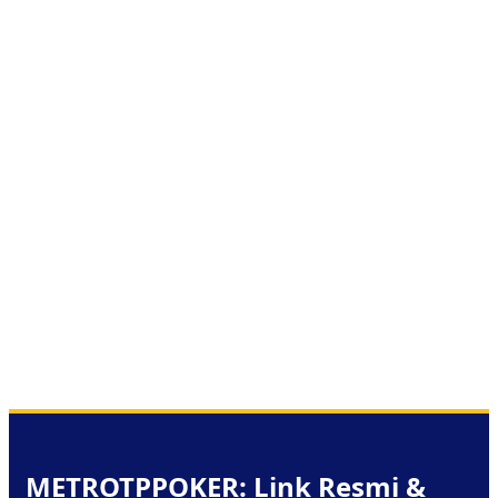
METROTPPOKER: Link Resmi &