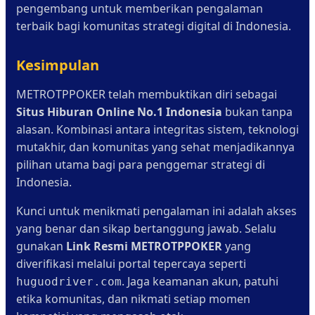
pengembang untuk memberikan pengalaman
terbaik bagi komunitas strategi digital di Indonesia.
Kesimpulan
METROTPPOKER telah membuktikan diri sebagai
Situs Hiburan Online No.1 Indonesia
bukan tanpa
alasan. Kombinasi antara integritas sistem, teknologi
mutakhir, dan komunitas yang sehat menjadikannya
pilihan utama bagi para penggemar strategi di
Indonesia.
Kunci untuk menikmati pengalaman ini adalah akses
yang benar dan sikap bertanggung jawab. Selalu
gunakan
Link Resmi METROTPPOKER
yang
diverifikasi melalui portal tepercaya seperti
. Jaga keamanan akun, patuhi
huguodriver.com
etika komunitas, dan nikmati setiap momen