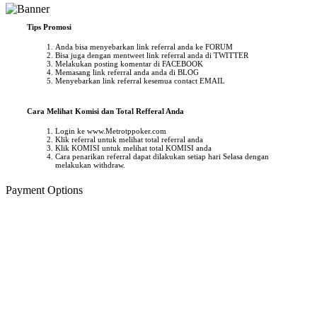
Tips Promosi
Anda bisa menyebarkan link referral anda ke FORUM
Bisa juga dengan mentweet link referral anda di TWITTER
Melakukan posting komentar di FACEBOOK
Memasang link referral anda anda di BLOG
Menyebarkan link referral kesemua contact EMAIL
Cara Melihat Komisi dan Total Refferal Anda
Login ke www.Metrotppoker.com
Klik referral untuk melihat total referral anda
Klik KOMISI untuk melihat total KOMISI anda
Cara penarikan referral dapat dilakukan setiap hari Selasa dengan
melakukan withdraw.
Payment Options