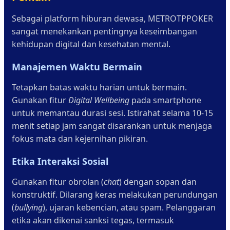
Sebagai platform hiburan dewasa, METROTPPOKER
sangat menekankan pentingnya keseimbangan
kehidupan digital dan kesehatan mental.
Manajemen Waktu Bermain
Tetapkan batas waktu harian untuk bermain.
Gunakan fitur
Digital Wellbeing
pada smartphone
untuk memantau durasi sesi. Istirahat selama 10-15
menit setiap jam sangat disarankan untuk menjaga
fokus mata dan kejernihan pikiran.
Etika Interaksi Sosial
Gunakan fitur obrolan (
chat
) dengan sopan dan
konstruktif. Dilarang keras melakukan perundungan
(
bullying
), ujaran kebencian, atau spam. Pelanggaran
etika akan dikenai sanksi tegas, termasuk