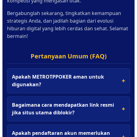
kompetisi yang mengasah otak.
Bergabunglah sekarang, tingkatkan kemampuan
strategis Anda, dan jadilah bagian dari evolusi
hiburan digital yang lebih cerdas dan sehat. Selamat
bermain!
Pertanyaan Umum (FAQ)
Apakah METROTPPOKER aman untuk
digunakan?
Bagaimana cara mendapatkan link resmi
jika situs utama diblokir?
Apakah pendaftaran akun memerlukan