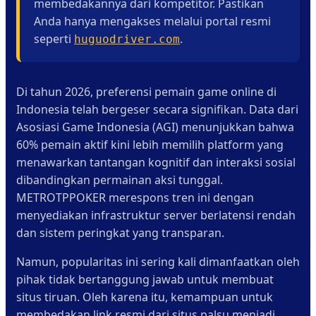
membedakannya dari kompetitor. Pastikan
Anda hanya mengakses melalui portal resmi
seperti
.
huguodriver.com
Di tahun 2026, preferensi pemain game online di
Indonesia telah bergeser secara signifikan. Data dari
Asosiasi Game Indonesia (AGI) menunjukkan bahwa
60% pemain aktif kini lebih memilih platform yang
menawarkan tantangan kognitif dan interaksi sosial
dibandingkan permainan aksi tunggal.
METROTPPOKER merespons tren ini dengan
menyediakan infrastruktur server berlatensi rendah
dan sistem peringkat yang transparan.
Namun, popularitas ini sering kali dimanfaatkan oleh
pihak tidak bertanggung jawab untuk membuat
situs tiruan. Oleh karena itu, kemampuan untuk
membedakan link resmi dari situs palsu menjadi