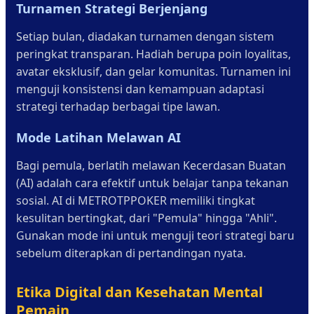
Turnamen Strategi Berjenjang
Setiap bulan, diadakan turnamen dengan sistem
peringkat transparan. Hadiah berupa poin loyalitas,
avatar eksklusif, dan gelar komunitas. Turnamen ini
menguji konsistensi dan kemampuan adaptasi
strategi terhadap berbagai tipe lawan.
Mode Latihan Melawan AI
Bagi pemula, berlatih melawan Kecerdasan Buatan
(AI) adalah cara efektif untuk belajar tanpa tekanan
sosial. AI di METROTPPOKER memiliki tingkat
kesulitan bertingkat, dari "Pemula" hingga "Ahli".
Gunakan mode ini untuk menguji teori strategi baru
sebelum diterapkan di pertandingan nyata.
Etika Digital dan Kesehatan Mental
Pemain