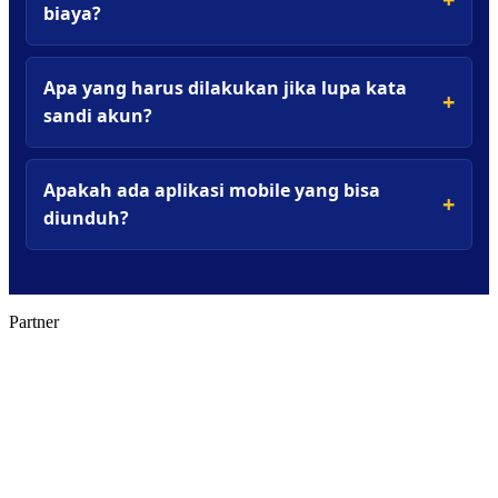
biaya?
Apa yang harus dilakukan jika lupa kata
sandi akun?
Apakah ada aplikasi mobile yang bisa
diunduh?
Partner