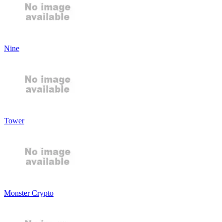
Nine
Tower
Monster Crypto