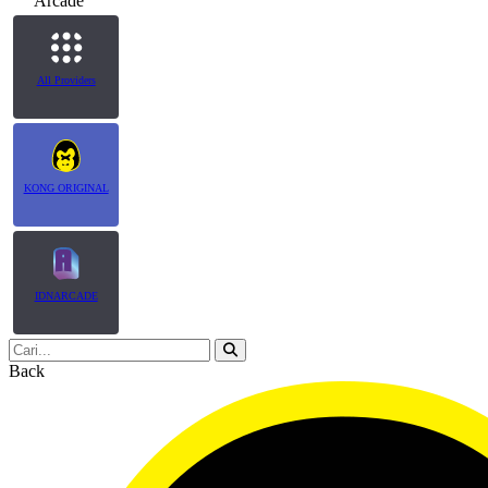
Arcade
All Providers
KONG ORIGINAL
IDNARCADE
Back