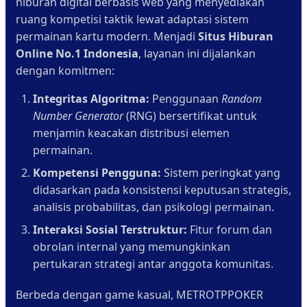
hiburan digital berbasis web yang menyediakan
ruang kompetisi taktik lewat adaptasi sistem
permainan kartu modern. Menjadi
Situs Hiburan
Online No.1 Indonesia
, layanan ini dijalankan
dengan komitmen:
Integritas Algoritma:
Penggunaan
Random
Number Generator
(RNG) bersertifikat untuk
menjamin keacakan distribusi elemen
permainan.
Kompetensi Pengguna:
Sistem peringkat yang
didasarkan pada konsistensi keputusan strategis,
analisis probabilitas, dan psikologi permainan.
Interaksi Sosial Terstruktur:
Fitur forum dan
obrolan internal yang memungkinkan
pertukaran strategi antar anggota komunitas.
Berbeda dengan game kasual, METROTPPOKER