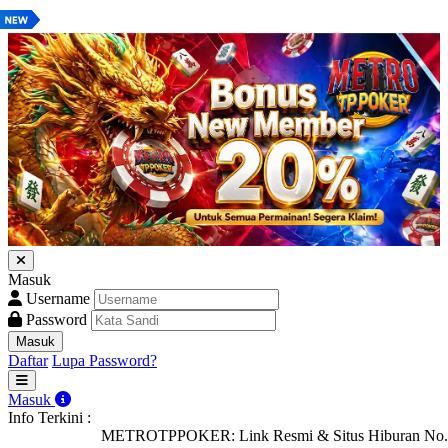
Masuk
Username
Password
Masuk
Daftar
Lupa Password?
Masuk
Info Terkini :
METROTPPOKER: Link Resmi & Situs Hiburan No.1 di Indonesia