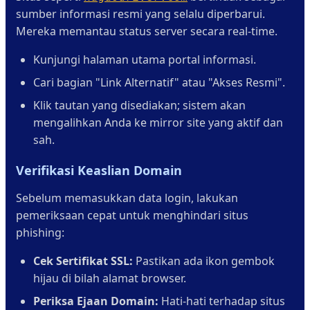
sumber informasi resmi yang selalu diperbarui.
Mereka memantau status server secara real-time.
Kunjungi halaman utama portal informasi.
Cari bagian "Link Alternatif" atau "Akses Resmi".
Klik tautan yang disediakan; sistem akan
mengalihkan Anda ke mirror site yang aktif dan
sah.
Verifikasi Keaslian Domain
Sebelum memasukkan data login, lakukan
pemeriksaan cepat untuk menghindari situs
phishing:
Cek Sertifikat SSL:
Pastikan ada ikon gembok
hijau di bilah alamat browser.
Periksa Ejaan Domain:
Hati-hati terhadap situs