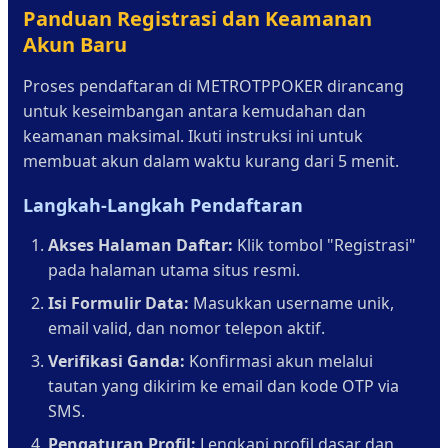
Panduan Registrasi dan Keamanan
Akun Baru
Proses pendaftaran di METROTPPOKER dirancang
untuk keseimbangan antara kemudahan dan
keamanan maksimal. Ikuti instruksi ini untuk
membuat akun dalam waktu kurang dari 5 menit.
Langkah-Langkah Pendaftaran
Akses Halaman Daftar:
Klik tombol "Registrasi"
pada halaman utama situs resmi.
Isi Formulir Data:
Masukkan username unik,
email valid, dan nomor telepon aktif.
Verifikasi Ganda:
Konfirmasi akun melalui
tautan yang dikirim ke email dan kode OTP via
SMS.
Pengaturan Profil:
Lengkapi profil dasar dan