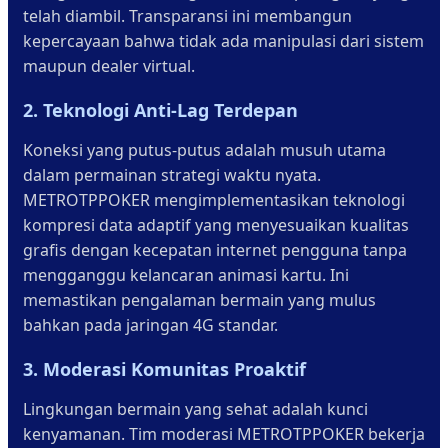
telah diambil. Transparansi ini membangun
kepercayaan bahwa tidak ada manipulasi dari sistem
maupun dealer virtual.
2. Teknologi Anti-Lag Terdepan
Koneksi yang putus-putus adalah musuh utama
dalam permainan strategi waktu nyata.
METROTPPOKER mengimplementasikan teknologi
kompresi data adaptif yang menyesuaikan kualitas
grafis dengan kecepatan internet pengguna tanpa
mengganggu kelancaran animasi kartu. Ini
memastikan pengalaman bermain yang mulus
bahkan pada jaringan 4G standar.
3. Moderasi Komunitas Proaktif
Lingkungan bermain yang sehat adalah kunci
kenyamanan. Tim moderasi METROTPPOKER bekerja