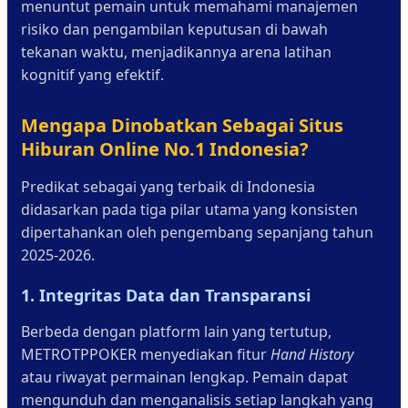
menuntut pemain untuk memahami manajemen
risiko dan pengambilan keputusan di bawah
tekanan waktu, menjadikannya arena latihan
kognitif yang efektif.
Mengapa Dinobatkan Sebagai Situs
Hiburan Online No.1 Indonesia?
Predikat sebagai yang terbaik di Indonesia
didasarkan pada tiga pilar utama yang konsisten
dipertahankan oleh pengembang sepanjang tahun
2025-2026.
1. Integritas Data dan Transparansi
Berbeda dengan platform lain yang tertutup,
METROTPPOKER menyediakan fitur
Hand History
atau riwayat permainan lengkap. Pemain dapat
mengunduh dan menganalisis setiap langkah yang