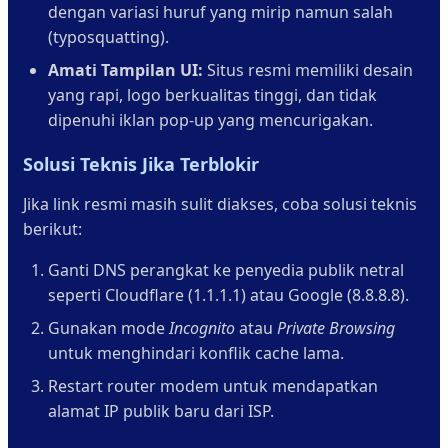
dengan variasi huruf yang mirip namun salah
(typosquatting).
Amati Tampilan UI:
Situs resmi memiliki desain
yang rapi, logo berkualitas tinggi, dan tidak
dipenuhi iklan pop-up yang mencurigakan.
Solusi Teknis Jika Terblokir
Jika link resmi masih sulit diakses, coba solusi teknis
berikut:
Ganti DNS perangkat ke penyedia publik netral
seperti Cloudflare (1.1.1.1) atau Google (8.8.8.8).
Gunakan mode
Incognito
atau
Private Browsing
untuk menghindari konflik cache lama.
Restart router modem untuk mendapatkan
alamat IP publik baru dari ISP.