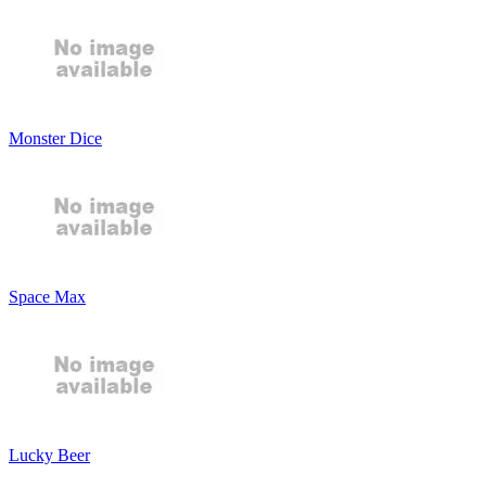
Monster Dice
Space Max
Lucky Beer