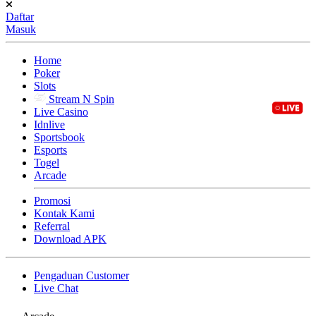
Daftar
Masuk
Home
Poker
Slots
Stream N Spin
Live Casino
Idnlive
Sportsbook
Esports
Togel
Arcade
Promosi
Kontak Kami
Referral
Download APK
Pengaduan Customer
Live Chat