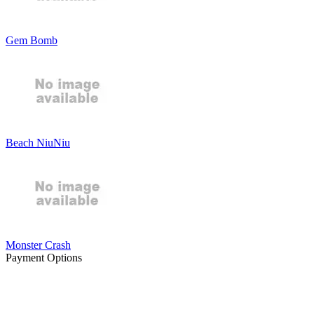
Gem Bomb
Beach NiuNiu
Monster Crash
Payment Options