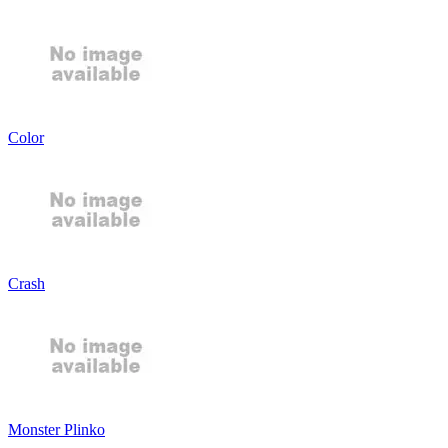
Color
Crash
Monster Plinko