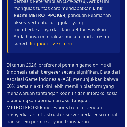
berbasis keterampilan (
skill-based
). Artikel ini
mengulas tuntas cara mendapatkan
Link
Resmi METROTPPOKER
, panduan keamanan
akses, serta fitur unggulan yang
membedakannya dari kompetitor. Pastikan
Anda hanya mengakses melalui portal resmi
seperti
.
huguodriver.com
Di tahun 2026, preferensi pemain game online di
Indonesia telah bergeser secara signifikan. Data dari
Asosiasi Game Indonesia (AGI) menunjukkan bahwa
60% pemain aktif kini lebih memilih platform yang
menawarkan tantangan kognitif dan interaksi sosial
dibandingkan permainan aksi tunggal.
METROTPPOKER merespons tren ini dengan
menyediakan infrastruktur server berlatensi rendah
dan sistem peringkat yang transparan.