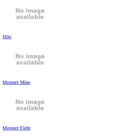
Hilo
Monster Mine
Monster Fight