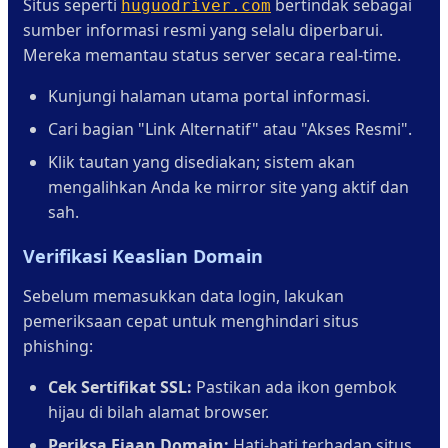
Situs seperti
bertindak sebagai
huguodriver.com
sumber informasi resmi yang selalu diperbarui.
Mereka memantau status server secara real-time.
Kunjungi halaman utama portal informasi.
Cari bagian "Link Alternatif" atau "Akses Resmi".
Klik tautan yang disediakan; sistem akan
mengalihkan Anda ke mirror site yang aktif dan
sah.
Verifikasi Keaslian Domain
Sebelum memasukkan data login, lakukan
pemeriksaan cepat untuk menghindari situs
phishing:
Cek Sertifikat SSL:
Pastikan ada ikon gembok
hijau di bilah alamat browser.
Periksa Ejaan Domain:
Hati-hati terhadap situs