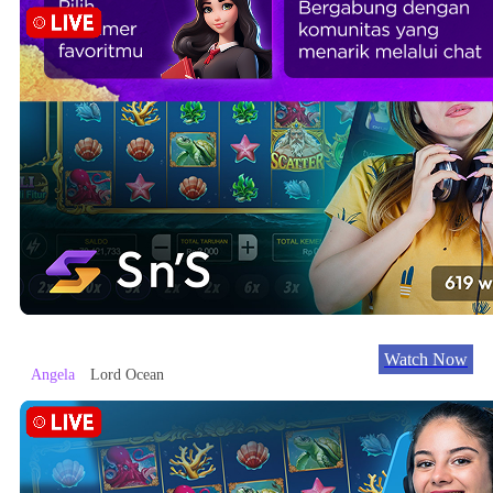
Main Bareng dijamin gacor!
Watch Now
Angela
Lord Ocean