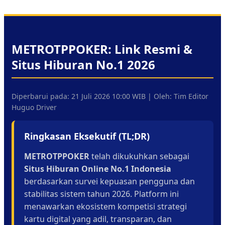
METROTPPOKER: Link Resmi &
Situs Hiburan No.1 2026
Diperbarui pada:
21 Juli 2026 10:00 WIB
| Oleh: Tim Editor
Huguo Driver
Ringkasan Eksekutif (TL;DR)
METROTPPOKER
telah dikukuhkan sebagai
Situs Hiburan Online No.1 Indonesia
berdasarkan survei kepuasan pengguna dan
stabilitas sistem tahun 2026. Platform ini
menawarkan ekosistem kompetisi strategi
kartu digital yang adil, transparan, dan