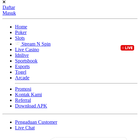
Daftar
Masuk
Home
Poker
Slots
Stream N Spin
Live Casino
Idnlive
Sportsbook
Esports
Togel
Arcade
Promosi
Kontak Kami
Referral
Download APK
Pengaduan Customer
Live Chat