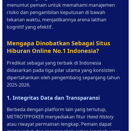
menuntut pemain untuk memahami manajemen
risiko dan pengambilan keputusan di bawah
tekanan waktu, menjadikannya arena latihan
kognitif yang efektif.
Mengapa Dinobatkan Sebagai Situs
Hiburan Online No.1 Indonesia?
Predikat sebagai yang terbaik di Indonesia
didasarkan pada tiga pilar utama yang konsisten
dipertahankan oleh pengembang sepanjang tahun
2025-2026.
1. Integritas Data dan Transparansi
Berbeda dengan platform lain yang tertutup,
METROTPPOKER menyediakan fitur
Hand History
atau riwayat permainan lengkap. Pemain dapat