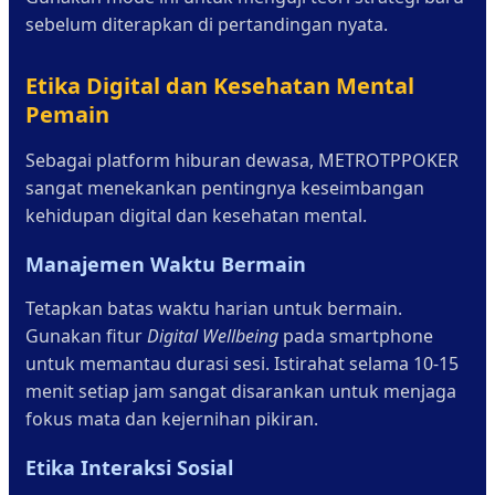
sebelum diterapkan di pertandingan nyata.
Etika Digital dan Kesehatan Mental
Pemain
Sebagai platform hiburan dewasa, METROTPPOKER
sangat menekankan pentingnya keseimbangan
kehidupan digital dan kesehatan mental.
Manajemen Waktu Bermain
Tetapkan batas waktu harian untuk bermain.
Gunakan fitur
Digital Wellbeing
pada smartphone
untuk memantau durasi sesi. Istirahat selama 10-15
menit setiap jam sangat disarankan untuk menjaga
fokus mata dan kejernihan pikiran.
Etika Interaksi Sosial