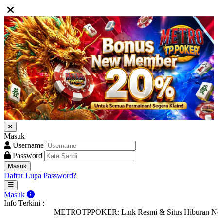
Masuk
Username
Password
Masuk
Daftar
Lupa Password?
Masuk
Info Terkini :
METROTPPOKER: Link Resmi & Situs Hiburan No.1 di Indonesia tah