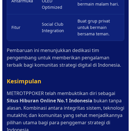
Antarmuka
OLED
bermain malam hari.
Optimized
Buat grup privat
Social Club
Fitur
untuk bermain
Integration
bersama teman.
Pembaruan ini menunjukkan dedikasi tim
pengembang untuk memberikan pengalaman
terbaik bagi komunitas strategi digital di Indonesia.
Kesimpulan
METROTPPOKER telah membuktikan diri sebagai
Situs Hiburan Online No.1 Indonesia
bukan tanpa
alasan. Kombinasi antara integritas sistem, teknologi
mutakhir, dan komunitas yang sehat menjadikannya
pilihan utama bagi para penggemar strategi di
Indonesia.