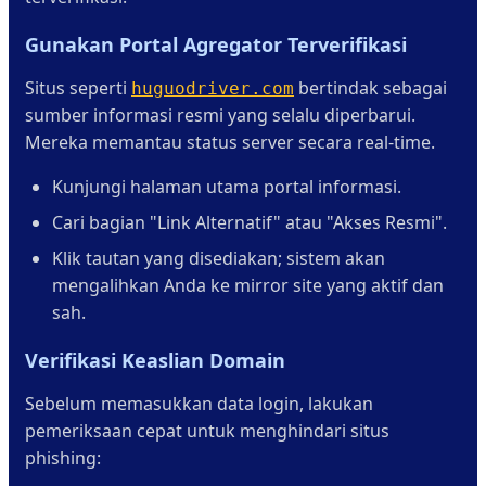
Gunakan Portal Agregator Terverifikasi
Situs seperti
bertindak sebagai
huguodriver.com
sumber informasi resmi yang selalu diperbarui.
Mereka memantau status server secara real-time.
Kunjungi halaman utama portal informasi.
Cari bagian "Link Alternatif" atau "Akses Resmi".
Klik tautan yang disediakan; sistem akan
mengalihkan Anda ke mirror site yang aktif dan
sah.
Verifikasi Keaslian Domain
Sebelum memasukkan data login, lakukan
pemeriksaan cepat untuk menghindari situs
phishing: