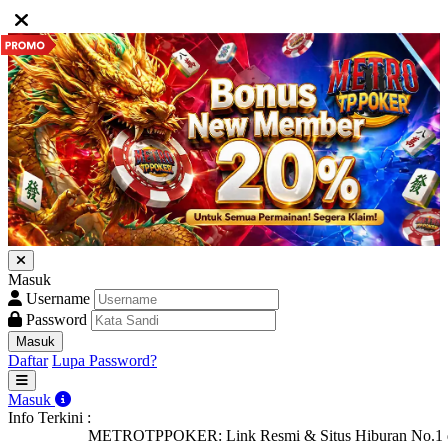
Masuk
Username
Password
Masuk
Daftar
Lupa Password?
Masuk
Info Terkini :
METROTPPOKER: Link Resmi & Situs Hiburan No.1 di Indonesia 