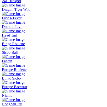
24D Jackpot
Dragon Tiger Wild
Dice 6 Fever
Domino Live
Head Tail
Bingo Roulette
Sicbo Ball
Fantan
Europe Roulette
Bingo Sicbo
Europe Baccarat
Niuniu
Gongball Jitu