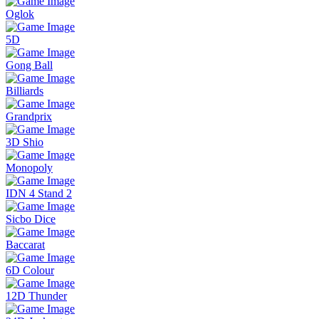
Oglok
5D
Gong Ball
Billiards
Grandprix
3D Shio
Monopoly
IDN 4 Stand 2
Sicbo Dice
Baccarat
6D Colour
12D Thunder