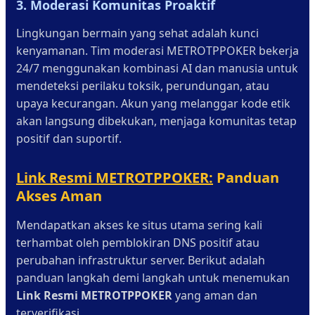
3. Moderasi Komunitas Proaktif
Lingkungan bermain yang sehat adalah kunci
kenyamanan. Tim moderasi METROTPPOKER bekerja
24/7 menggunakan kombinasi AI dan manusia untuk
mendeteksi perilaku toksik, perundungan, atau
upaya kecurangan. Akun yang melanggar kode etik
akan langsung dibekukan, menjaga komunitas tetap
positif dan suportif.
Link Resmi METROTPPOKER:
Panduan
Akses Aman
Mendapatkan akses ke situs utama sering kali
terhambat oleh pemblokiran DNS positif atau
perubahan infrastruktur server. Berikut adalah
panduan langkah demi langkah untuk menemukan
Link Resmi METROTPPOKER
yang aman dan
terverifikasi.