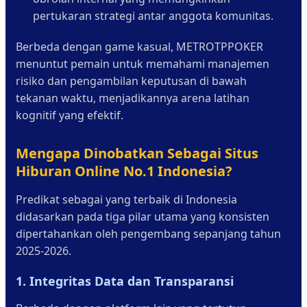
pertukaran strategi antar anggota komunitas.
Berbeda dengan game kasual, METROTPPOKER
menuntut pemain untuk memahami manajemen
risiko dan pengambilan keputusan di bawah
tekanan waktu, menjadikannya arena latihan
kognitif yang efektif.
Mengapa Dinobatkan Sebagai Situs
Hiburan Online No.1 Indonesia?
Predikat sebagai yang terbaik di Indonesia
didasarkan pada tiga pilar utama yang konsisten
dipertahankan oleh pengembang sepanjang tahun
2025-2026.
1. Integritas Data dan Transparansi