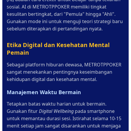
sosial. AI di METROTPPOKER memiliki tingkat
kesulitan bertingkat, dari "Pemula" hingga "Ahli".
Gunakan mode ini untuk menguji teori strategi baru
sebelum diterapkan di pertandingan nyata.
Etika Digital dan Kesehatan Mental
Pemain
Sebagai platform hiburan dewasa, METROTPPOKER
sangat menekankan pentingnya keseimbangan
kehidupan digital dan kesehatan mental.
Manajemen Waktu Bermain
Tetapkan batas waktu harian untuk bermain.
Gunakan fitur
Digital Wellbeing
pada smartphone
untuk memantau durasi sesi. Istirahat selama 10-15
menit setiap jam sangat disarankan untuk menjaga